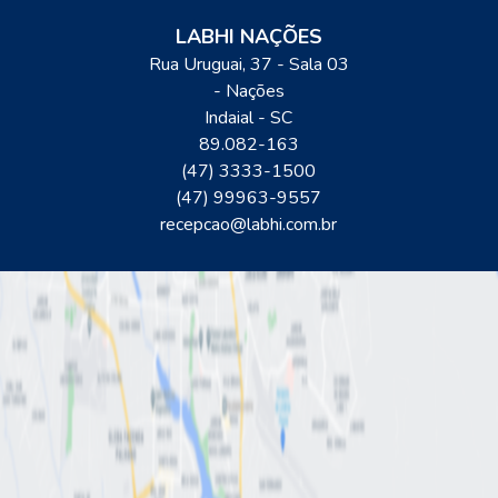
LABHI NAÇÕES
Rua Uruguai, 37 - Sala 03
- Nações
Indaial
-
SC
89.082-163
(47) 3333-1500
(47) 99963-9557
recepcao@labhi.com.br