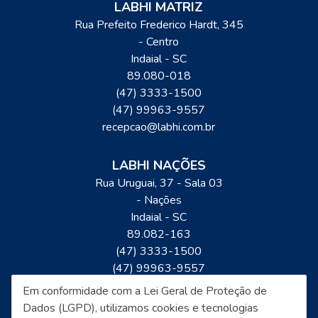
LABHI MATRIZ
Rua Prefeito Frederico Hardt, 345
- Centro
Indaial
-
SC
89.080-018
(47) 3333-1500
(47) 99963-9557
recepcao@labhi.com.br
LABHI NAÇÕES
Rua Uruguai, 37 - Sala 03
- Nações
Indaial
-
SC
89.082-163
(47) 3333-1500
(47) 99963-9557
recepcao@labhi.com.br
Em conformidade com a Lei Geral de Proteção de
Dados (LGPD), utilizamos cookies e tecnologias