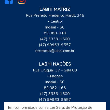
LABHI MATRIZ
Rua Prefeito Frederico Hardt, 345
- Centro
Indaial
-
SC
89.080-018
(47) 3333-1500
(47) 99963-9557
recepcao@labhi.com.br
LABHI NAÇÕES
Rua Uruguai, 37 - Sala 03
- Nações
Indaial
-
SC
89.082-163
(47) 3333-1500
(47) 99963-9557
recepcao@labhi.com.br
Em conformidade com a Lei Geral de Proteção de